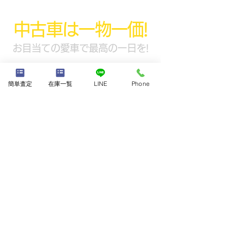
中古車は一物一価!
お目当ての愛車で最高の一日を!
u.s.mashi.base.66y@gmail.com
簡単査定
在庫一覧
LINE
Phone
兵庫県尼崎市食満5丁目16-5
Tel: 06-7162-5790
Fax:
06-7164-0272
10:00~20:00
来店予約OK!